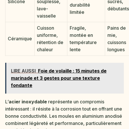
Silicone
souplesse,
sucrés,
durabilité
lave-
débutants
limitée
vaisselle
Cuisson
Fragile,
Pains de
uniforme,
montée en
mie,
Céramique
rétention de
température
cuissons
chaleur
lente
longues
LIRE AUSSI
Foie de volaille : 15 minutes de
marinade et 3 gestes pour une texture
fondante
L’
acier inoxydable
représente un compromis
intéressant : il résiste à la corrosion tout en offrant une
bonne conductivité. Les moules en aluminium anodisé
combinent légèreté et performance, particulièrement