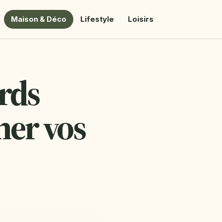
Maison & Déco
Lifestyle
Loisirs
ords
er vos