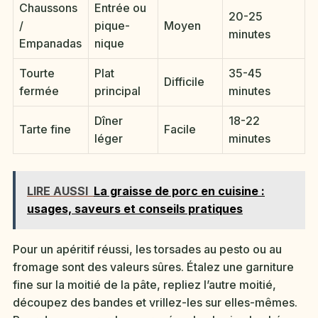
Chaussons
Entrée ou
20-25
/
pique-
Moyen
minutes
Empanadas
nique
Tourte
Plat
35-45
Difficile
fermée
principal
minutes
Dîner
18-22
Tarte fine
Facile
léger
minutes
LIRE AUSSI
La graisse de porc en cuisine :
usages, saveurs et conseils pratiques
Pour un apéritif réussi, les torsades au pesto ou au
fromage sont des valeurs sûres. Étalez une garniture
fine sur la moitié de la pâte, repliez l’autre moitié,
découpez des bandes et vrillez-les sur elles-mêmes.