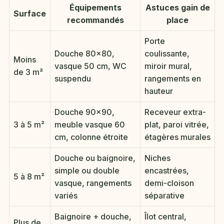
Équipements
Astuces gain de
Surface
recommandés
place
Porte
Douche 80×80,
coulissante,
Moins
vasque 50 cm, WC
miroir mural,
de 3 m²
suspendu
rangements en
hauteur
Douche 90×90,
Receveur extra-
3 à 5 m²
meuble vasque 60
plat, paroi vitrée,
cm, colonne étroite
étagères murales
Douche ou baignoire,
Niches
simple ou double
encastrées,
5 à 8 m²
vasque, rangements
demi-cloison
variés
séparative
Baignoire + douche,
Îlot central,
Plus de