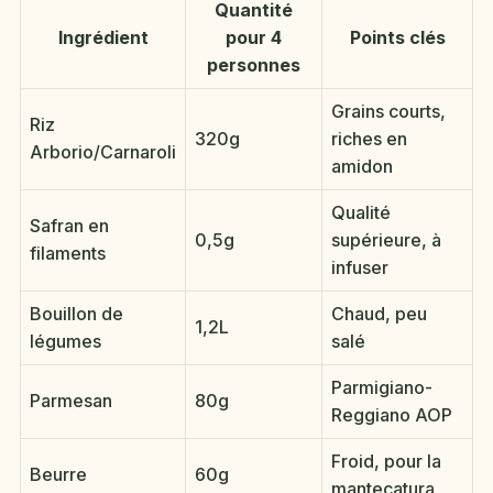
Quantité
Ingrédient
pour 4
Points clés
personnes
Grains courts,
Riz
320g
riches en
Arborio/Carnaroli
amidon
Qualité
Safran en
0,5g
supérieure, à
filaments
infuser
Bouillon de
Chaud, peu
1,2L
légumes
salé
Parmigiano-
Parmesan
80g
Reggiano AOP
Froid, pour la
Beurre
60g
mantecatura