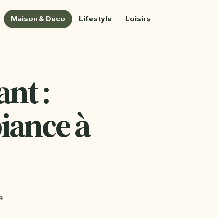
Maison & Déco
Lifestyle
Loisirs
nt :
iance à
e