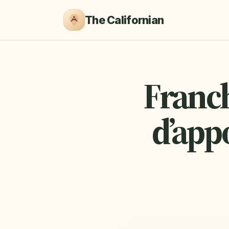
The Californian
Franch
d’appo