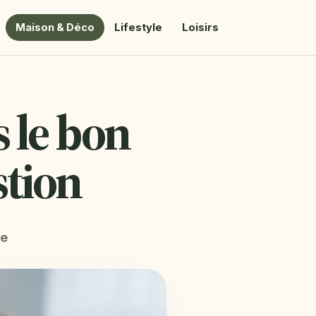
Maison & Déco
Lifestyle
Loisirs
s le bon
stion
re