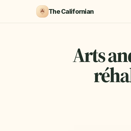
The Californian
Arts and
réhab