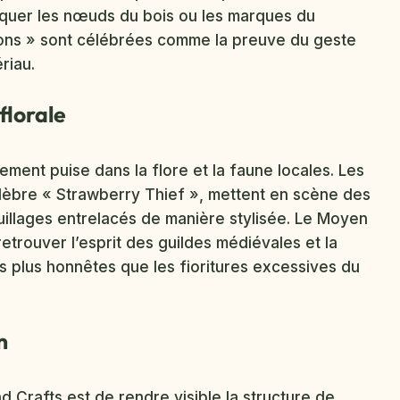
squer les nœuds du bois ou les marques du
ions » sont célébrées comme la preuve du geste
riau.
florale
ent puise dans la flore et la faune locales. Les
célèbre « Strawberry Thief », mettent en scène des
euillages entrelacés de manière stylisée. Le Moyen
etrouver l’esprit des guildes médiévales et la
s plus honnêtes que les fioritures excessives du
n
d Crafts est de rendre visible la structure de